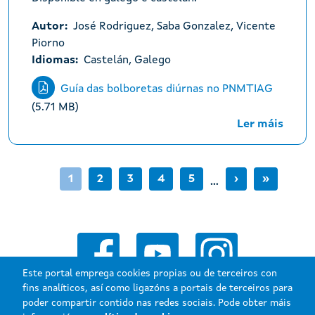
Autor
José Rodriguez, Saba Gonzalez, Vicente
Piorno
Idiomas
Castelán
Galego
Guía das bolboretas diúrnas no PNMTIAG
(5.71 MB)
Ler máis
Paxinación
Páxina actual
Page
Page
Page
Page
Páxina Seguin
Última pá
1
2
3
4
5
›
»
…
Este portal emprega cookies propias ou de terceiros con
fins analíticos, así como ligazóns a portais de terceiros para
poder compartir contido nas redes sociais. Pode obter máis