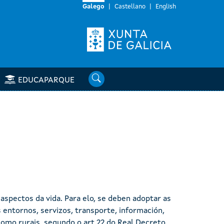
Galego
Castellano
English
Buscar
EDUCAPARQUE
aspectos da vida. Para elo, se deben adoptar as
 entornos, servizos, transporte, información,
 como rurais, segundo o art 22 do Real Decreto