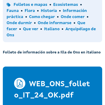
Tipo
Temas
Folletos e mapas
Ecosistemas
Fauna
Flora
Historia
Información
Accións
práctica
Como chegar
Onde comer
Onde durmir
Onde informarse
Que
Idiomas
Arquipélagos
facer
Que ver
Italiano
Arquipélago de
Ons
Folleto de información sobre a Illa de Ons en italiano
WEB_ONS_follet
o_IT_24_OK.pdf