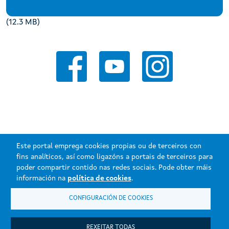
(12.3 MB)
Este portal emprega cookies propias ou de terceiros con
fins analíticos, así como ligazóns a portais de terceiros para
poder compartir contido nas redes sociais. Pode obter máis
Xunta de Galicia. Información mantida e publicada na internet pola
información na
política de cookies
.
Xunta de Galicia.
CONFIGURACIÓN DE COOKIES
Atención á cidadanía
Accesibilidade
Aviso legal
REXEITAR TODAS