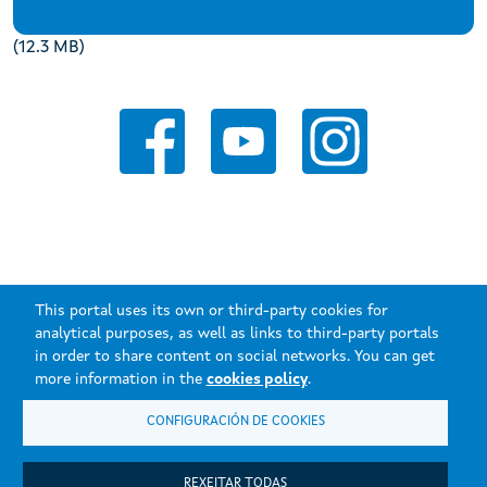
(12.3 MB)
This portal uses its own or third-party cookies for
analytical purposes, as well as links to third-party portals
in order to share content on social networks. You can get
Xunta de Galicia. Information maintained and published on the
more information in the
cookies policy
.
internet by the Xunta de Galicia.
CONFIGURACIÓN DE COOKIES
Atención á cidadanía
Accesibilidade
Aviso legal
REXEITAR TODAS