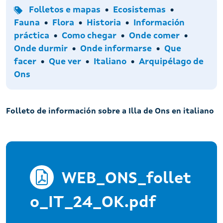
Tipo
Temas
Folletos e mapas
Ecosistemas
Fauna
Flora
Historia
Información
Accións
práctica
Como chegar
Onde comer
Onde durmir
Onde informarse
Que
Idiomas
Arquipélagos
facer
Que ver
Italiano
Arquipélago de
Ons
Folleto de información sobre a Illa de Ons en italiano
WEB_ONS_follet
o_IT_24_OK.pdf