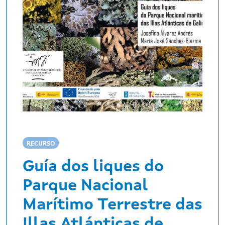
RECURSO
Guía dos liques do
Parque Nacional
Marítimo Terrestre das
Illas Atlánticas de