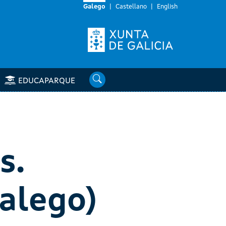
Galego
Castellano
English
Buscar
EDUCAPARQUE
s.
galego)