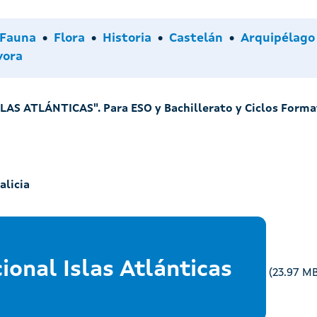
Idiomas
Arquipélag
Fauna
Flora
Historia
Castelán
Arquipélago 
vora
LLAS ATLÁNTICAS". Para ESO y Bachillerato y Ciclos Forma
alicia
onal Islas Atlánticas
(23.97 M