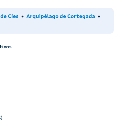
os
de Cíes
Arquipélago de Cortegada
tivos
B)