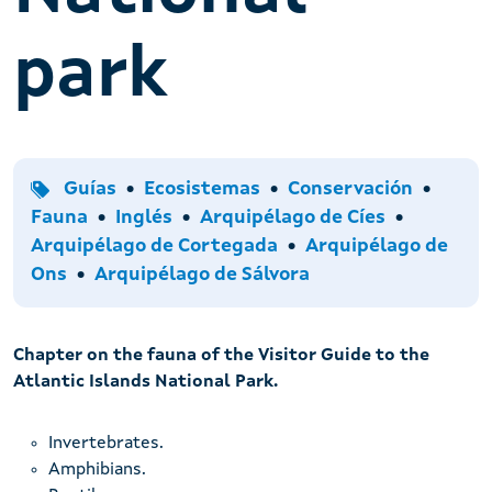
park
Tipo
Temas
Guías
Ecosistemas
Conservación
Idiomas
Arquipélagos
Fauna
Inglés
Arquipélago de Cíes
Arquipélago de Cortegada
Arquipélago de
Ons
Arquipélago de Sálvora
Chapter on the fauna of the Visitor Guide to the
Atlantic Islands National Park.
Invertebrates.
Amphibians.