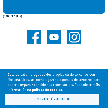
(188.17 KB)
Este portal emprega cookies propias ou de terceiros con
fins analíticos, así como ligazóns a portais de terceiros para
poder compartir contido nas redes sociais. Pode obter máis
Xunta de Galicia. Información mantida e publicada na internet pola
información na
política de cookies
.
Xunta de Galicia.
CONFIGURACIÓN DE COOKIES
Atención á cidadanía
Accesibilidade