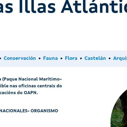
s Illas Atlánti
Idiomas
Arqu
Conservación
Fauna
Flora
Castelán
Arqui
a (Paque Nacional Marítimo-
ible nas oficinas centrais do
icacións do OAPN.
ES NACIONALES- ORGANISMO