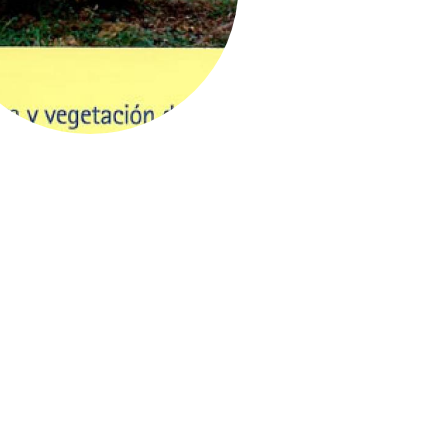
xetación no arquipélago de Sálvora