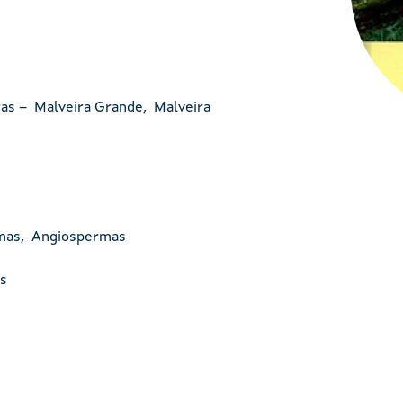
iras – Malveira Grande, Malveira
Portada de Flora e ve
rmas, Angiospermas
os