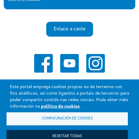
Enlace a canle
Este portal emprega cookies propias ou de terceiros con
fins analíticos, así como ligazóns a portais de terceiros para
poder compartir contido nas redes sociais. Pode obter máis
Xunta de Galicia. Información mantida e publicada na internet pola
información na
política de cookies
.
Xunta de Galicia.
CONFIGURACIÓN DE COOKIES
Atención á cidadanía
Accesibilidade
Aviso legal
REXEITAR TODAS