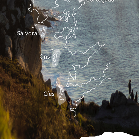
Cortegada
Sálvora
Ons
Cíes