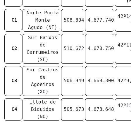
(
Norte Punta
42º1
C1
Monte
508.804
4.677.740
Agudo (NE)
Sur Baixos
de
42º1
C2
510.672
4.670.750
Carrumeiros
(SE)
Sur Castros
de
C3
506.949
4.668.300
42º9
Agoeiros
(XO)
Illote de
42º1
C4
Biduidos
505.673
4.678.648
(NO)