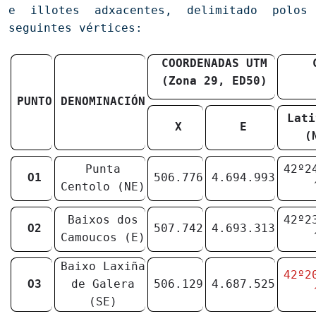
e illotes adxacentes, delimitado polos
seguintes vértices:
COORDENADAS UTM
(Zona 29, ED50)
PUNTO
DENOMINACIÓN
Lati
X
E
(
Punta
42º2
O1
506.776
4.694.993
Centolo (NE)
Baixos dos
42º2
O2
507.742
4.693.313
Camoucos (E)
Baixo Laxiña
42º2
O3
de Galera
506.129
4.687.525
(SE)