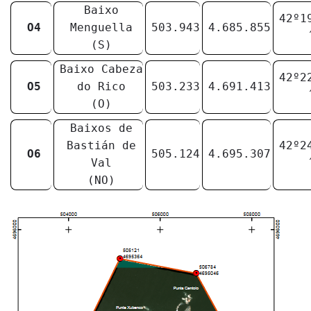
Baixo
42º1
O4
Menguella
503.943
4.685.855
(S)
Baixo Cabeza
42º2
O5
do Rico
503.233
4.691.413
(O)
Baixos de
Bastián de
42º2
O6
505.124
4.695.307
Val
(NO)