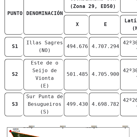
(Zona 29, ED50)
PUNTO
DENOMINACIÓN
Lati
X
E
(
Illas Sagres
42º3
S1
494.676
4.707.294
(NO)
Este de o
Seijo de
42º3
S2
501.485
4.705.900
Vionta
(E)
Sur Punta de
42º2
S3
Besugueiros
499.430
4.698.782
(S)