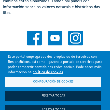
camiños están sinalizados. Tamén hai paneis con
información sobre os valores naturais e históricos das
illas.
Este portal emprega cookies propias ou de terceiros con
fins analíticos, así como ligazóns a portais de terceiros para
poder compartir contido nas redes sociais. Pode obter máis
Xunta de Galicia. Información mantida e publicada na internet pola
información na
política de cookies
.
Xunta de Galicia.
CONFIGURACIÓN DE COOKIES
Atención á cidadanía
Accesibilidade
Aviso legal
REXEITAR TODAS
Mapa do portal
ACEPTAR TODAS