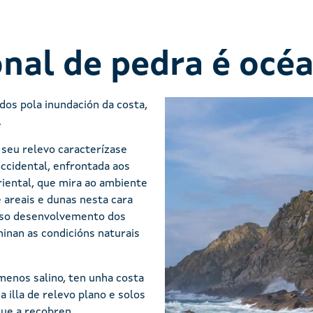
nal de pedra é océ
ados pola inundación da costa,
.
 seu relevo caracterízase
ccidental, enfrontada aos
iental, que mira ao ambiente
 areais e dunas nesta cara
scaso desenvolvemento dos
minan as condicións naturais
menos salino, ten unha costa
a illa de relevo plano e solos
ue a recobren.