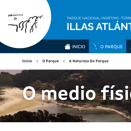
INICIO
O PARQUE
Inicio
O Parque
A Natureza Do Parque
O medio fís