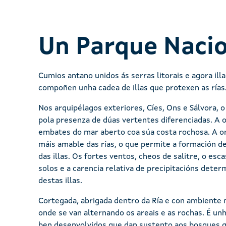
Un Parque Nacio
Cumios antano unidos ás serras litorais e agora ill
compoñen unha cadea de illas que protexen as rías
Nos arquipélagos exteriores, Cíes, Ons e Sálvora, o
pola presenza de dúas vertentes diferenciadas. A o
embates do mar aberto coa súa costa rochosa. A or
máis amable das rías, o que permite a formación de
das illas. Os fortes ventos, cheos de salitre, o e
solos e a carencia relativa de precipitacións deter
destas illas.
Cortegada, abrigada dentro da Ría e con ambiente 
onde se van alternando os areais e as rochas. É unh
ben desenvolvidos que dan sustento aos bosques q