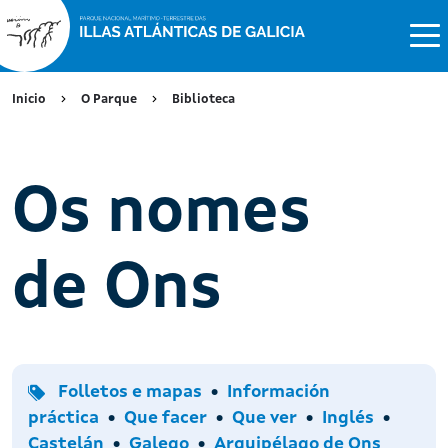
Inicio
O Parque
Biblioteca
Os nomes
de Ons
Tipo
Temas
Folletos e mapas
Información
Accións
Idiomas
práctica
Que facer
Que ver
Inglés
Arquipélagos
Castelán
Galego
Arquipélago de Ons