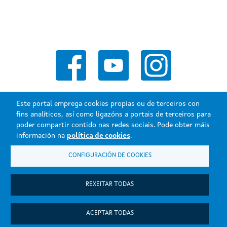
Este portal emprega cookies propias ou de terceiros con
fins analíticos, así como ligazóns a portais de terceiros para
poder compartir contido nas redes sociais. Pode obter máis
Xunta de Galicia. Información mantida e publicada na internet pola
información na
política de cookies
.
Xunta de Galicia.
CONFIGURACIÓN DE COOKIES
Atención á cidadanía
Accesibilidade
Aviso legal
REXEITAR TODAS
Mapa do portal
ACEPTAR TODAS