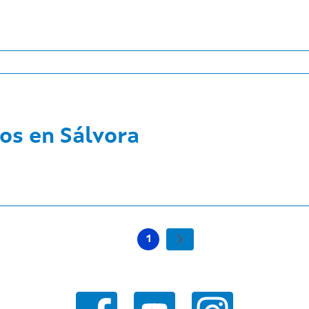
ios en Sálvora
1
Páxina Seguinte
Páxina actual