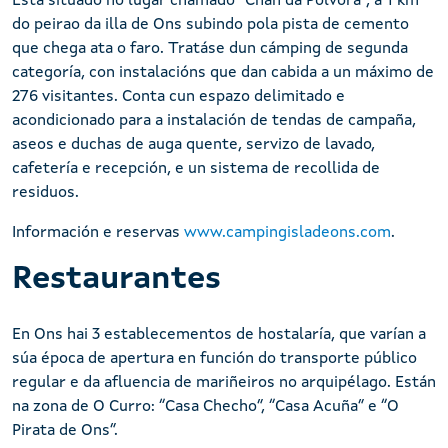
Está situado no lugar chamado "Chan dá Pólvora", a 1 km
do peirao da illa de Ons subindo pola pista de cemento
que chega ata o faro. Tratáse dun cámping de segunda
categoría, con instalacións que dan cabida a un máximo de
276 visitantes. Conta cun espazo delimitado e
acondicionado para a instalación de tendas de campaña,
aseos e duchas de auga quente, servizo de lavado,
cafetería e recepción, e un sistema de recollida de
residuos.
Información e reservas
www.campingisladeons.com
.
Restaurantes
En Ons hai 3 establecementos de hostalaría, que varían a
súa época de apertura en función do transporte público
regular e da afluencia de mariñeiros no arquipélago. Están
na zona de O Curro: “Casa Checho”, “Casa Acuña” e “O
Pirata de Ons”.