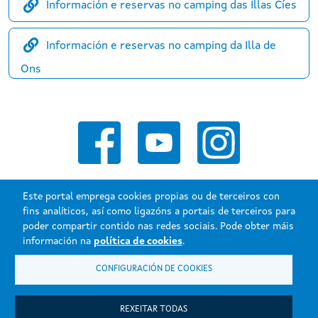
Información e reservas no camping das Illas Cíes
Información e reservas no camping da Illa de
Ons
Este portal emprega cookies propias ou de terceiros con
fins analíticos, así como ligazóns a portais de terceiros para
poder compartir contido nas redes sociais. Pode obter máis
Xunta de Galicia. Información mantida e publicada na internet pola
información na
política de cookies
.
Xunta de Galicia.
CONFIGURACIÓN DE COOKIES
Atención á cidadanía
Accesibilidade
Aviso legal
REXEITAR TODAS