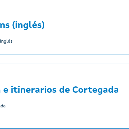
ns (inglés)
 inglés
 e itinerarios de Cortegada
ada