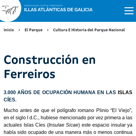
Inicio
El Parque
Cultura E Historia del Parque Nacional
Construcción en
Ferreiros
3.000 AÑOS DE OCUPACIÓN HUMANA EN LAS
ISLAS
CÍES.
Mucho antes de que el polígrafo romano Plinio
“
El Viejo”,
en el siglo I
d.C.
,
hubiese
mencionado por vez primera a las
actuales Islas Cíes (
Insulae Sicae
) este espacio insular ya
había sido ocupado de una manera más o menos continu
a