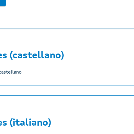
es (castellano)
castellano
es (italiano)