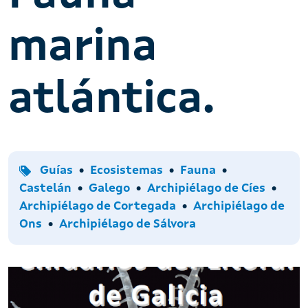
marina
atlántica.
Tipo
Temas
Idiomas
Guías
Ecosistemas
Fauna
Archipiélagos
Castelán
Galego
Archipiélago de Cíes
Archipiélago de Cortegada
Archipiélago de
Ons
Archipiélago de Sálvora